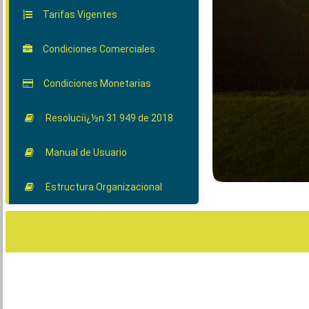
Tarifas Vigentes
Condiciones Comerciales
Condiciones Monetarias
Resoluciï¿½n 31 949 de 2018
Manual de Usuario
Estructura Organizacional